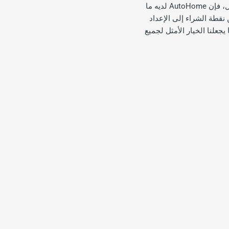
عملاؤنا يتطلعون إلى شراء منتجات فردية عبر الإنترنت أو يسعون إلى دمج نظام شامل للمنزل بالكامل، فإن AutoHome لديه ما
 نقطة الشراء إلى الإعداد
 يجعلنا الخيار الأمثل لجميع